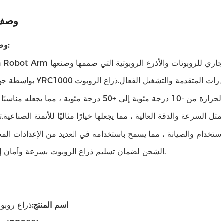
وصف 
وصف المنتج:
Yaskawa Robot Arm هو اسم تجاري للروبوتات والأذرع الروبوتية التي ص
بواسطة جهاز التحكم YRC1000 الذي يوفر مجموعة واسعة من القد
على العمل في نطاق واسع من درجات الحرارة من -10 درجة مئوية إلى +50 درجة مئوية ، مم
 السرعة والدقة العالية ، مما يجعلها خيارًا مثاليًا للأتمتة الصناعية.
ام والصيانة ، مما يسمح باستخدامه في العديد من الإعدادات المختلفة.تقدم Yaskawa مجم
الشحن لضمان تسليم ذراع الروبوت بسرعة وأمان إلى وجهتها.
اسم المنتج:
ذراع روبو