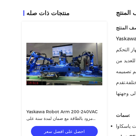
المنتج
منتجات ذات صله
ممها وصنعها Yaskawa.يتم تشغيل ذراع الروبوت
رات المتقدمة والتشغيل الفعال.ذراع الروبوت Yaskawa قادر
ا يجعله مناسبًا للعديد من
تم تصميمه
وعة من شروط
Yaskawa Robot Arm 200-240VAC
سمات:
مزود بالطاقة مع ضمان لمدة سنة على
المكونات الأساسية
ت ياسكاوا
احصل على افضل سعر