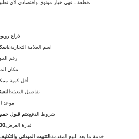
قطعة ، فهي خيار موثوق واقتصادي لأي تطبيق صناعي.
ذراع روبو
اسم العلامة التجارية:
ياسكا
رقم المو
مكان المن
أقل كمية ممكن
تفاصيل التعبئة:
التعب
موعد ال
شروط الدفع:
يتم قبول جمي
قدرة العرض:
2000
خدمة ما بعد البيع المقدمة:
التثبيت الميداني والتكليف