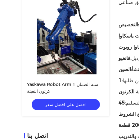
التخصيص:
ت ياسكاوا
وا روبوت
ديل:
فانغيو
شأ:
الصين
 طلبها:
1
Yaskawa Robot Arm 1 سنة الضمان
كرتون التعبئة
ئة الكرتون
تسليم:
45
احصل على افضل سعر
ع الشروط
 قطعة
اتصل بنا
 والتدريب