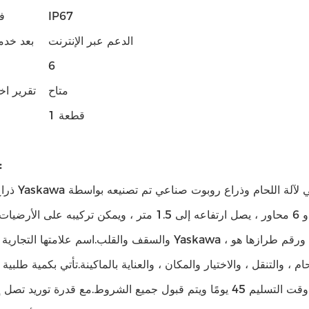
IP67
فئ
الدعم عبر الإنترنت
بعد خدم
6
متاح
تقرير اخت
1 قطعة
التطبيق
ذراع الروبوت Yaskawa عبارة 
التجارية الرائدة في صناعة الروبوتات.إنه روبوت ذو 6 محاور ، يصل ارتفاعه إلى 1.5 متر ، ويمكن تر
والسقف والقلب.اسم علامتها التجارية هو روبوت Yaskawa ، ورقم طرازها هو Fangyu.إنه مصمم من
والتنقل ، والاختيار والمكان ، والعناية بالماكينة.تأتي بكمية طلبية 