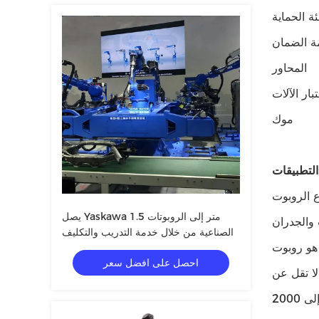
ة الحماية
ة الضمان
المحاور
بار الآلات
موك
ات:
عن روبوت آلي لآلة اللحام وذراع روبوت صناعي تم تصنيعه بواسطة Yaskawa ، إحدى العلامات
يصل Yaskawa 1.5 متر إلى الروبوتات
كيبه على الأرضيات والجدران
الصناعية من خلال خدمة التدريب والتكليف
 أجل المرونة والدقة وهو
احصل على افضل سعر
لا تقل عن
قطعة واحدة ويتم شحنها في عبوات كرتونية.يبلغ وقت التسليم 45 يومًا ويتم قبول جميع الشروط.مع قدرة توريد تصل إلى 2000