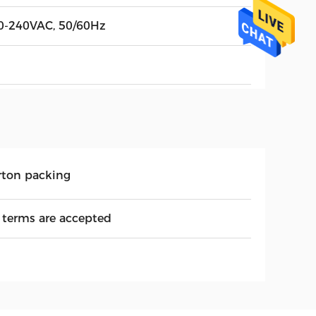
0-240VAC, 50/60Hz
rton packing
l terms are accepted