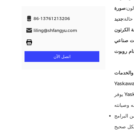
لون:
صورة
86-13761213206
حالة:
جديد
ئة الكرتون
liling@shfangyu.com
وت صناعي
حام روبوت
اتصل الآن
يوفر Yaskawa أفضل دعم للتكنولوجيا والخدمات لذراع الروبوت.لدينا فريق من المهنيين ذوي الخبرة على استعداد لمساعدتك في
ن البرامج