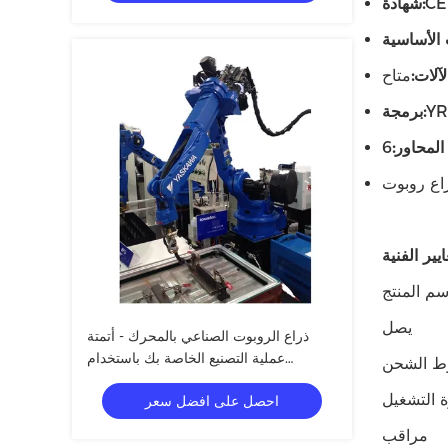
CE
شهادة:
لآلات:
متاح
YR
برمجة:
المحاور:
6
راع روبوت
سم المنتج
يصل
ذراع الروبوت الصناعي بالمحرك - أتمتة
عملية التصنيع الخاصة بك باستخدام
 الشحن
المكونات الأساسية
 التشغيل
احصل على افضل سعر
مراقب