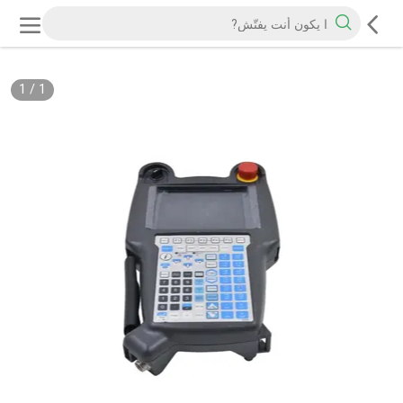
1
/
1