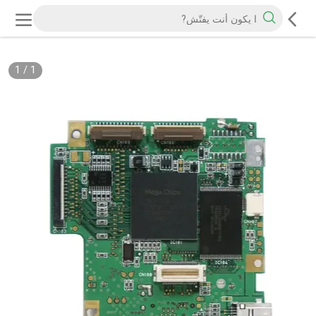
1
/
1